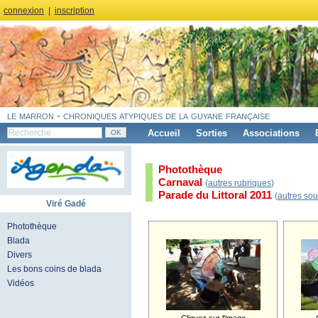
connexion
|
inscription
le marron - chroniques atypiques de la guyane française
Accueil
Sorties
Associations
Photothèque
Carnaval
(
autres rubriques
)
Parade du Littoral 2011
(
autres sou
Viré Gadé
Photothèque
Blada
Divers
Les bons coins de blada
Vidéos