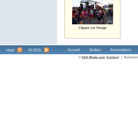
Cliquez sur l'image
Accueil
Sorties
Associations
Haut
Fil RSS
©
SAS Blada.com
(
Contact
) | Illustrat