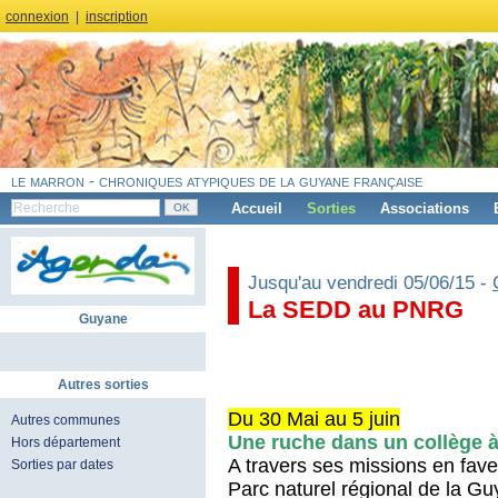
connexion
|
inscription
le marron - chroniques atypiques de la guyane française
Accueil
Sorties
Associations
Jusqu'au vendredi 05/06/15 -
La SEDD au PNRG
Guyane
Autres sorties
Du 30 Mai au 5 juin
Autres communes
Une ruche dans un collège 
Hors département
A travers ses missions en fave
Sorties par dates
Parc naturel régional de la Gu