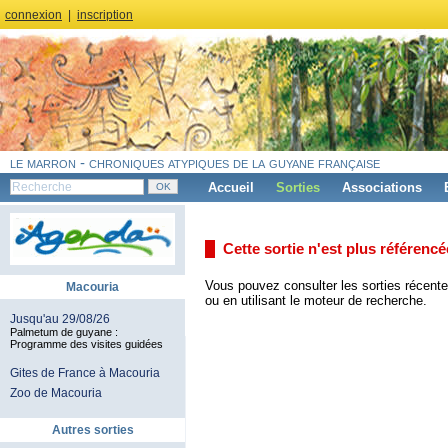
connexion
|
inscription
le marron - chroniques atypiques de la guyane française
Accueil
Sorties
Associations
Cette sortie n'est plus référenc
Vous pouvez consulter les sorties récente
Macouria
ou en utilisant le moteur de recherche.
Jusqu'au 29/08/26
Palmetum de guyane :
Programme des visites guidées
Gites de France à Macouria
Zoo de Macouria
Autres sorties