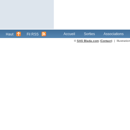
Accueil
Sorties
Associations
Haut
Fil RSS
©
SAS Blada.com
(
Contact
) | Illustrat