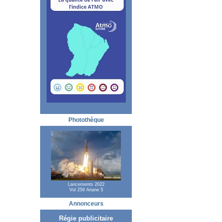
Photothèque
Lancements 2022
Vol 259 Ariane 5
Annonceurs
Régie publicitaire