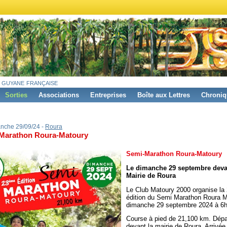
 guyane française
Sorties
Associations
Entreprises
Boîte aux Lettres
Chroniq
nche 29/09/24 -
Roura
Marathon Roura-Matoury
Semi-Marathon Roura-Matoury
Le dimanche 29 septembre deva
Mairie de Roura
Le Club Matoury 2000 organise l
édition du Semi Marathon Roura M
dimanche 29 septembre 2024 à 6h
Course à pied de 21,100 km. Dépa
devant la mairie de Roura. Arrivée 