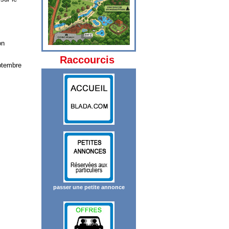
on
Raccourcis
eptembre
passer une petite annonce