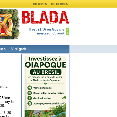
aller au menu
|
aller au contenu
Il est 21:56 en Guyane
mercredi 05 août
ues
Viré gadé
nt la
a 23ème
atoury le
30.
rt 6h30
sur le