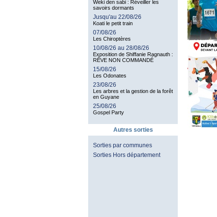
Weki den sabi : Réveiller les
savoirs dormants
Jusqu'au 22/08/26
Koati le petit train
07/08/26
Les Chiroptères
10/08/26 au 28/08/26
Exposition de Shiffanie Ragnauth :
RÊVE NON COMMANDÉ
15/08/26
Les Odonates
23/08/26
Les arbres et la gestion de la forêt
en Guyane
25/08/26
Gospel Party
Autres sorties
Sorties par communes
Sorties Hors département