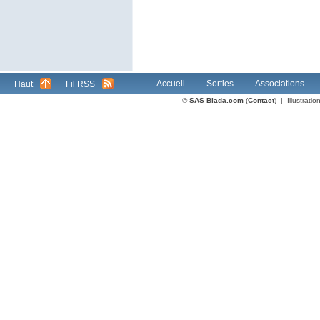
Accueil
Sorties
Associations
Haut
Fil RSS
©
SAS Blada.com
(
Contact
) | Illustrat