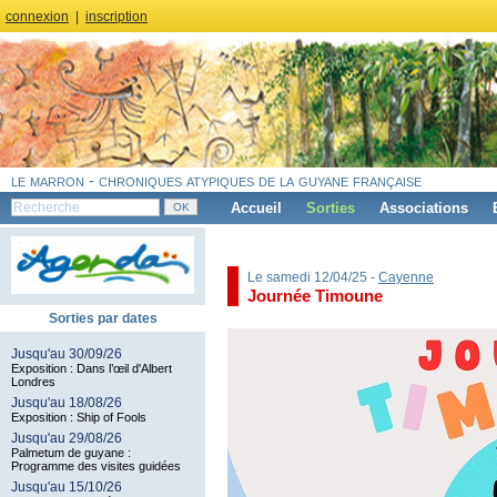
connexion
|
inscription
le marron - chroniques atypiques de la guyane française
Accueil
Sorties
Associations
Le samedi 12/04/25 -
Cayenne
Journée Timoune
Sorties par dates
Jusqu'au 30/09/26
Exposition : Dans l’œil d'Albert
Londres
Jusqu'au 18/08/26
Exposition : Ship of Fools
Jusqu'au 29/08/26
Palmetum de guyane :
Programme des visites guidées
Jusqu'au 15/10/26