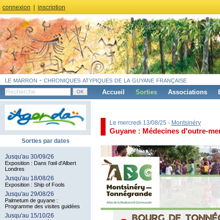
connexion
|
inscription
le marron - chroniques atypiques de la guyane française
Accueil
Sorties
Associations
Le mercredi 13/08/25 -
Montsinéry
Guyane : Médecines d'outre-mer 
Sorties par dates
Jusqu'au 30/09/26
Exposition : Dans l’œil d'Albert
Londres
Jusqu'au 18/08/26
Exposition : Ship of Fools
Jusqu'au 29/08/26
Palmetum de guyane :
Programme des visites guidées
Jusqu'au 15/10/26