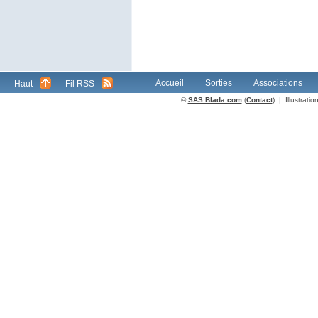
Accueil
Sorties
Associations
Haut
Fil RSS
©
SAS Blada.com
(
Contact
) | Illustrat