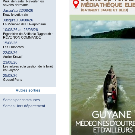
Weki den sabi : Réveiller les
savoirs dormants
Jusqu'au 22/08/26
Koati le petit train
Jusqu'au 09/08/26
La Mémoire des Uwapotosan
10/08/26 au 28/08/26
Exposition de Shiffanie Ragnauth :
RÊVE NON COMMANDÉ
15/08/26
Les Odonates
22/08/26
Ateller Kreatif
23/08/26
Les arbres et la gestion de la forêt
en Guyane
25/08/26
Gospel Party
Autres sorties
Sorties par communes
Sorties Hors département