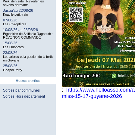
Weki den sabi : Réveiller les
savoirs dormants
Jusqu'au 22/08/26
Koati le petit train
07/08/26
Les Chiroptères
10/08/26 au 28/08/26
Exposition de Shiffanie Ragnauth :
RÊVE NON COMMANDÉ
15/08/26
Les Odonates
23/08/26
Les arbres et la gestion de la forêt
en Guyane
25/08/26
Gospel Party
Autres sorties
:
https://www.helloasso.com/a
Sorties par communes
miss-15-17-guyane-2026
Sorties Hors département