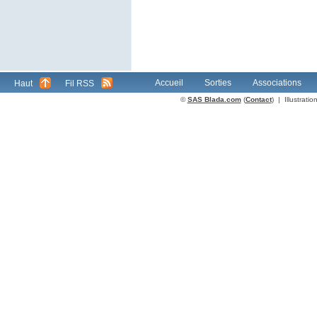
Accueil
Sorties
Associations
Haut
Fil RSS
©
SAS Blada.com
(
Contact
) | Illustrat