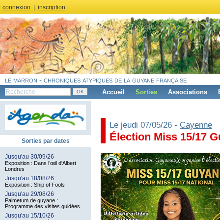
connexion
|
inscription
le marron - chroniques atypiques de la guyane française
Accueil
Sorties
Associations
Le jeudi 07/05/26 -
Cayenne
Élection Miss 15/17 
Sorties par dates
Jusqu'au 30/09/26
Exposition : Dans l’œil d'Albert
Londres
Jusqu'au 18/08/26
Exposition : Ship of Fools
Jusqu'au 29/08/26
Palmetum de guyane :
Programme des visites guidées
Jusqu'au 15/10/26