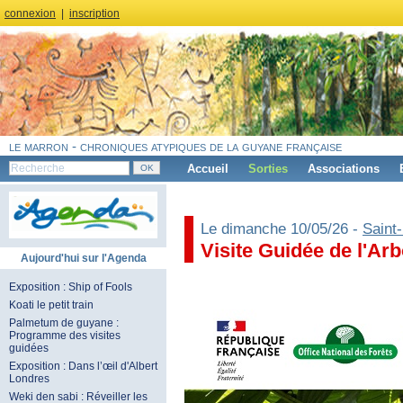
connexion
|
inscription
le marron - chroniques atypiques de la guyane française
Accueil
Sorties
Associations
Le dimanche 10/05/26 -
Saint
Visite Guidée de l'Ar
Aujourd'hui sur l'Agenda
Exposition : Ship of Fools
Koati le petit train
Palmetum de guyane :
Programme des visites
guidées
Exposition : Dans l’œil d'Albert
Londres
Weki den sabi : Réveiller les