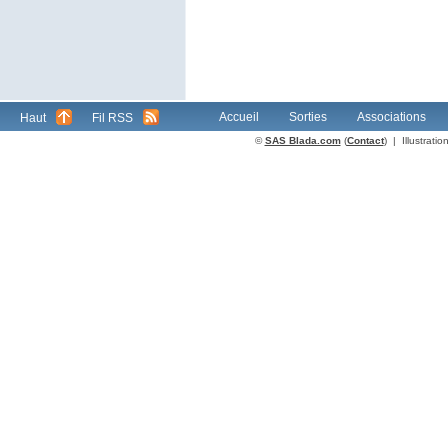
Accueil
Sorties
Associations
Haut
Fil RSS
©
SAS Blada.com
(
Contact
) | Illustrat