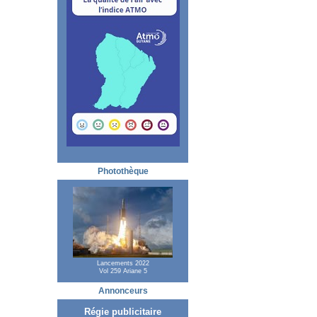
Photothèque
Lancements 2022
Vol 259 Ariane 5
Annonceurs
Régie publicitaire