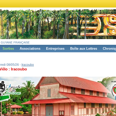
 guyane française
Sorties
Associations
Entreprises
Boîte aux Lettres
Chroniq
redi 08/05/26 -
Iracoubo
Vélo : Iracoubo