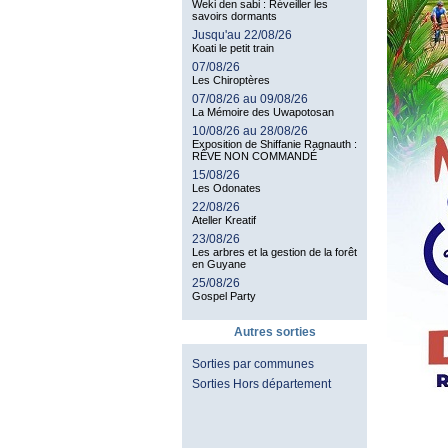
Weki den sabi : Réveiller les
savoirs dormants
Jusqu'au 22/08/26
Koati le petit train
07/08/26
Les Chiroptères
07/08/26 au 09/08/26
La Mémoire des Uwapotosan
10/08/26 au 28/08/26
Exposition de Shiffanie Ragnauth :
RÊVE NON COMMANDÉ
15/08/26
Les Odonates
22/08/26
Ateller Kreatif
23/08/26
Les arbres et la gestion de la forêt
en Guyane
25/08/26
Gospel Party
Autres sorties
Sorties par communes
Sorties Hors département