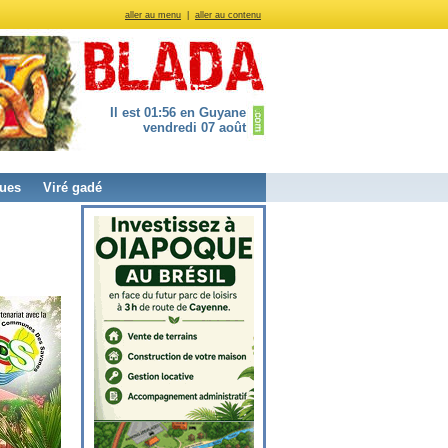
aller au menu
|
aller au contenu
Il est 01:56 en Guyane
vendredi 07 août
ues
Viré gadé