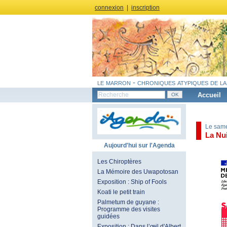
connexion
|
inscription
le marron - chroniques atypiques de la
Accueil
Le same
La Nu
Aujourd'hui sur l'Agenda
Les Chiroptères
La Mémoire des Uwapotosan
Exposition : Ship of Fools
Koati le petit train
Palmetum de guyane :
Programme des visites
guidées
Exposition : Dans l’œil d'Albert