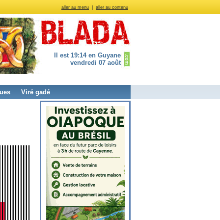
aller au menu
|
aller au contenu
Il est 19:14 en Guyane
vendredi 07 août
ues
Viré gadé