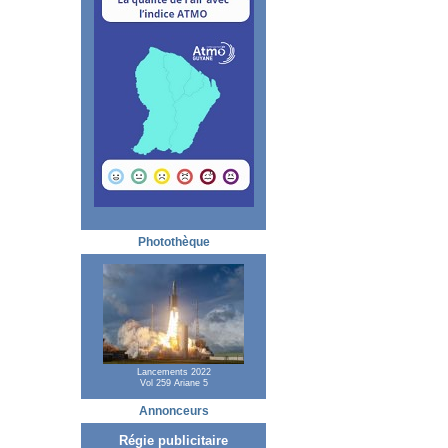
Photothèque
Lancements 2022
Vol 259 Ariane 5
Annonceurs
Régie publicitaire