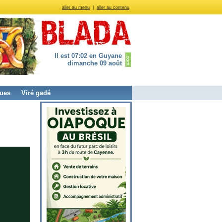
aller au menu
|
aller au contenu
Il est 07:02 en Guyane
dimanche 09 août
ues
Viré gadé