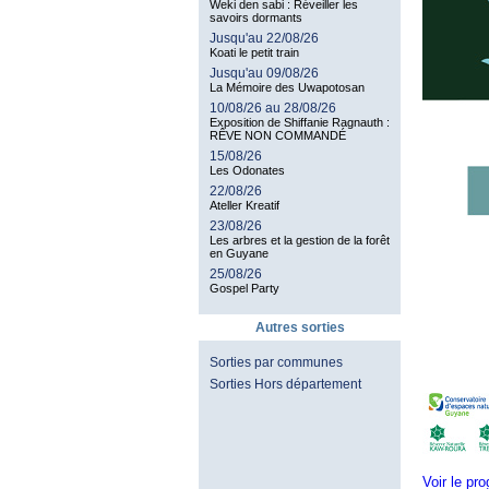
Weki den sabi : Réveiller les
savoirs dormants
Jusqu'au 22/08/26
Koati le petit train
Jusqu'au 09/08/26
La Mémoire des Uwapotosan
10/08/26 au 28/08/26
Exposition de Shiffanie Ragnauth :
RÊVE NON COMMANDÉ
15/08/26
Les Odonates
22/08/26
Ateller Kreatif
23/08/26
Les arbres et la gestion de la forêt
en Guyane
25/08/26
Gospel Party
Autres sorties
Sorties par communes
Sorties Hors département
Voir le p