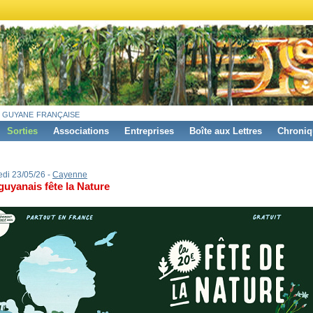
 guyane française
Sorties
Associations
Entreprises
Boîte aux Lettres
Chroniq
di 23/05/26 -
Cayenne
guyanais fête la Nature