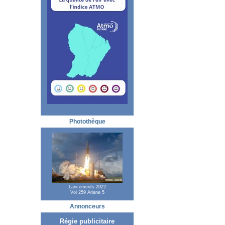
Photothèque
Lancements 2022
Vol 259 Ariane 5
Annonceurs
Régie publicitaire