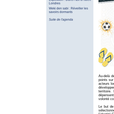
Londres
Weki den sabi : Réveiller les
savoirs dormants
Suite de l'agenda
Au-delà d
points sur
acteurs lo
développe
territoir
dépensent
volonté co
Le but de
sélectionn