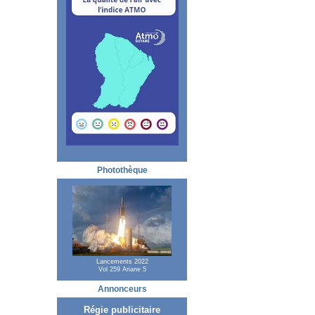
Photothèque
Lancements 2022
Vol 259 Ariane 5
Annonceurs
Régie publicitaire