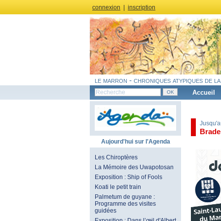
connexion
|
inscription
le marron - chroniques atypiques de la
Accueil
Jusqu'a
Brade
Aujourd'hui sur l'Agenda
Les Chiroptères
La Mémoire des Uwapotosan
Exposition : Ship of Fools
Koati le petit train
Palmetum de guyane :
Programme des visites
guidées
Exposition : Dans l’œil d'Albert