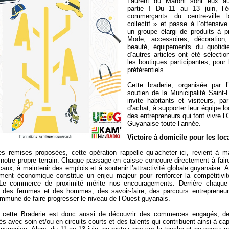
Laurent du Maroni sont eux au
partie ! Du 11 au 13 juin, l’
commerçants du centre-ville 
collectif » et passe à l’offensive 
un groupe élargi de produits à pr
Mode, accessoires, décoration, 
beauté, équipements du quotidi
d’autres articles ont été sélecti
les boutiques participantes, pour l
préférentiels.
Cette braderie, organisée par
soutien de la Municipalité Saint-
invite habitants et visiteurs, pa
d’achat, à supporter leur équipe lo
des entrepreneurs qui font vivre l’
Guyanaise toute l’année.
Victoire à domicile pour les loc
es remises proposées, cette opération rappelle qu’acheter ici, revient à m
 notre propre terrain. Chaque passage en caisse concoure directement à fair
caux, à maintenir des emplois et à soutenir l’attractivité globale guyanaise. A
ment économique constitue un enjeu majeur pour renforcer la compétitivit
e. Le commerce de proximité mérite nos encouragements. Derrière chaque 
 des femmes et des hommes, des savoir-faire, des parcours entrepreneur
mmune de faire progresser le niveau de l’Ouest guyanais.
 cette Braderie est donc aussi de découvrir des commerces engagés, de
és avec soin et/ou en circuits courts et des talents qui contribuent ainsi à capi