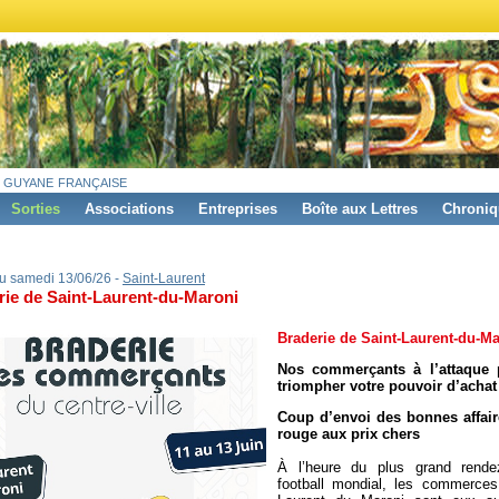
 guyane française
Sorties
Associations
Entreprises
Boîte aux Lettres
Chroniq
u samedi 13/06/26 -
Saint-Laurent
rie de Saint-Laurent-du-Maroni
Braderie de Saint-Laurent-du-M
Nos commerçants à l’attaque p
triompher votre pouvoir d’achat
Coup d’envoi des bonnes affair
rouge aux prix chers
À l’heure du plus grand rende
football mondial, les commerces