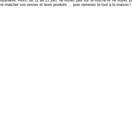
 Guyanaise. Alors, du 11 au 13 juin, ne restez pas sur la touche et ne soyez p
ire matcher vos envies et leurs produits … puis ramenez le tout à la maison !