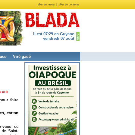
aller au menu
|
aller au contenu
Il est 07:29 en Guyane
vendredi 07 août
ues
Viré gadé
aroni
our faire
es, carton
z-vous du
 de Saint-