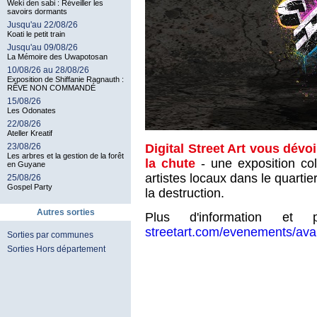
Weki den sabi : Réveiller les
savoirs dormants
Jusqu'au 22/08/26
Koati le petit train
Jusqu'au 09/08/26
La Mémoire des Uwapotosan
10/08/26 au 28/08/26
Exposition de Shiffanie Ragnauth :
RÊVE NON COMMANDÉ
15/08/26
Les Odonates
22/08/26
Ateller Kreatif
Digital Street Art vous dévo
23/08/26
Les arbres et la gestion de la forêt
la chute
- une exposition col
en Guyane
artistes locaux dans le quart
25/08/26
Gospel Party
la destruction.
Autres sorties
Plus d'information et
streetart.com/evenements/ava
Sorties par communes
Sorties Hors département