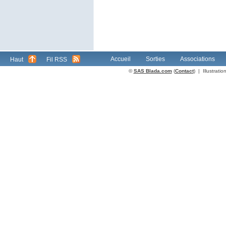
Accueil
Sorties
Associations
Haut
Fil RSS
©
SAS Blada.com
(
Contact
) | Illustrat