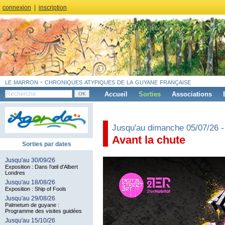
connexion
|
inscription
le marron - chroniques atypiques de la guyane française
Accueil
Sorties
Associations
Jusqu'au dimanche 05/07/26 
Avant la chute
Sorties par dates
Jusqu'au 30/09/26
Exposition : Dans l’œil d'Albert
Londres
Jusqu'au 18/08/26
Exposition : Ship of Fools
Jusqu'au 29/08/26
Palmetum de guyane :
Programme des visites guidées
Jusqu'au 15/10/26