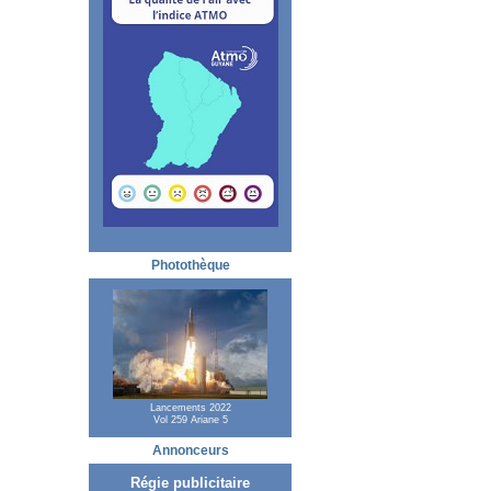
Photothèque
Lancements 2022
Vol 259 Ariane 5
Annonceurs
Régie publicitaire