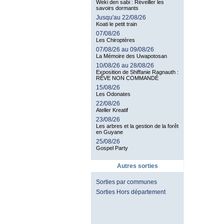
Weki den sabi : Réveiller les
savoirs dormants
Jusqu'au 22/08/26
Koati le petit train
07/08/26
Les Chiroptères
07/08/26 au 09/08/26
La Mémoire des Uwapotosan
10/08/26 au 28/08/26
Exposition de Shiffanie Ragnauth :
RÊVE NON COMMANDÉ
15/08/26
Les Odonates
22/08/26
Ateller Kreatif
23/08/26
Les arbres et la gestion de la forêt
en Guyane
25/08/26
Gospel Party
Autres sorties
Sorties par communes
Sorties Hors département