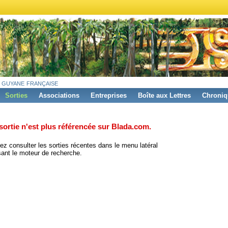
 guyane française
Sorties
Associations
Entreprises
Boîte aux Lettres
Chroniq
sortie n'est plus référencée sur Blada.com.
z consulter les sorties récentes dans le menu latéral
isant le moteur de recherche.