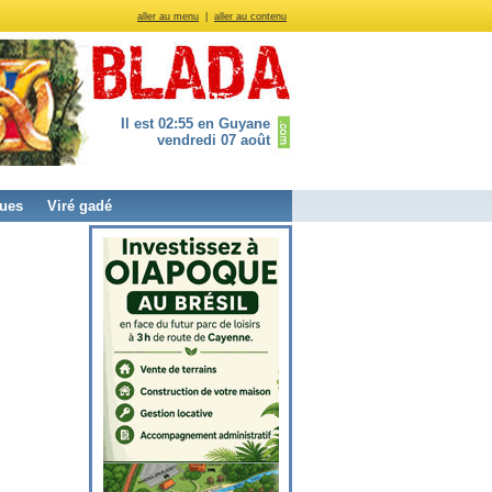
aller au menu
|
aller au contenu
Il est 02:55 en Guyane
vendredi 07 août
ues
Viré gadé