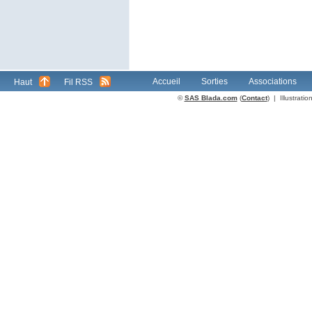
Accueil
Sorties
Associations
Haut
Fil RSS
©
SAS Blada.com
(
Contact
) | Illustrat