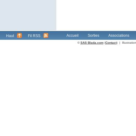
Accueil
Sorties
Associations
Haut
Fil RSS
©
SAS Blada.com
(
Contact
) | Illustrat