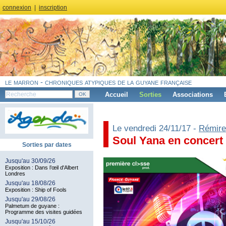
connexion
|
inscription
le marron - chroniques atypiques de la guyane française
Accueil
Sorties
Associations
Le vendredi 24/11/17 -
Rémire
Soul Yana en concert
Sorties par dates
Jusqu'au 30/09/26
Exposition : Dans l’œil d'Albert
Londres
Jusqu'au 18/08/26
Exposition : Ship of Fools
Jusqu'au 29/08/26
Palmetum de guyane :
Programme des visites guidées
Jusqu'au 15/10/26