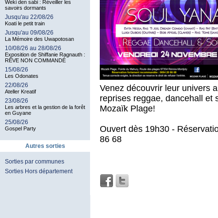
Weki den sabi : Réveiller les
savoirs dormants
Jusqu'au 22/08/26
Koati le petit train
Jusqu'au 09/08/26
La Mémoire des Uwapotosan
10/08/26 au 28/08/26
Exposition de Shiffanie Ragnauth :
RÊVE NON COMMANDÉ
15/08/26
Les Odonates
22/08/26
Venez découvrir leur univers 
Ateller Kreatif
reprises reggae, dancehall et 
23/08/26
Mozaïk Plage!
Les arbres et la gestion de la forêt
en Guyane
25/08/26
Ouvert dès 19h30 - Réservat
Gospel Party
86 68
Autres sorties
Sorties par communes
Sorties Hors département