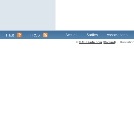
Accueil
Sorties
Associations
Haut
Fil RSS
©
SAS Blada.com
(
Contact
) | Illustrat