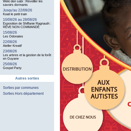
Weki den sabi : Réveiller les
savoirs dormants
Jusqu'au 22/08/26
Koati le petit train
10/08/26 au 28/08/26
Exposition de Shiffanie Ragnauth :
RÊVE NON COMMANDÉ
15/08/26
Les Odonates
22/08/26
Ateller Kreatif
23/08/26
Les arbres et la gestion de la forêt
en Guyane
25/08/26
Gospel Party
Autres sorties
Sorties par communes
Sorties Hors département