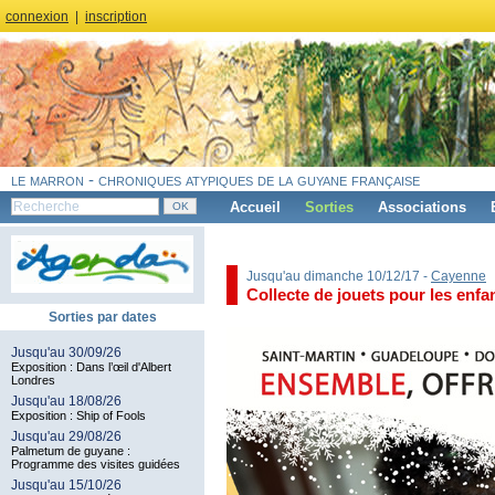
connexion
|
inscription
le marron - chroniques atypiques de la guyane française
Accueil
Sorties
Associations
Jusqu'au dimanche 10/12/17 -
Cayenne
Collecte de jouets pour les enfa
Sorties par dates
Jusqu'au 30/09/26
Exposition : Dans l’œil d'Albert
Londres
Jusqu'au 18/08/26
Exposition : Ship of Fools
Jusqu'au 29/08/26
Palmetum de guyane :
Programme des visites guidées
Jusqu'au 15/10/26