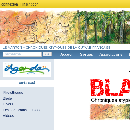
connexion
|
inscription
le marron - chroniques atypiques de la guyane française
Accueil
Sorties
Associations
Viré Gadé
Photothèque
Blada
Divers
Les bons coins de blada
Vidéos