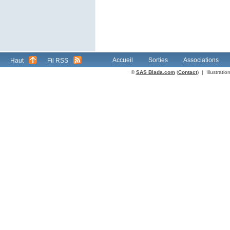
Accueil
Sorties
Associations
Haut
Fil RSS
©
SAS Blada.com
(
Contact
) | Illustrat