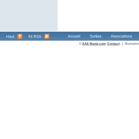
Accueil
Sorties
Associations
Haut
Fil RSS
©
SAS Blada.com
(
Contact
) | Illustrat