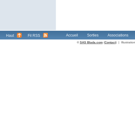
Accueil
Sorties
Associations
Haut
Fil RSS
©
SAS Blada.com
(
Contact
) | Illustrat