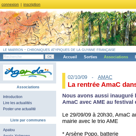
connexion
|
inscription
le marron - chroniques atypiques de la guyane française
Accueil
Sorties
Associations
02/10/09 -
AMAC
La rentrée AmaC dans 
Associations
Nous avons aussi inauguré le
Introduction
AmaC avec AME au festival 
Lire les actualités
Poster une actualité
Le 29/09/09 à 20h30, AmaC au
mairie avec le trio AME
Liste par communes
Apatou
* Arsène Popo, batterie