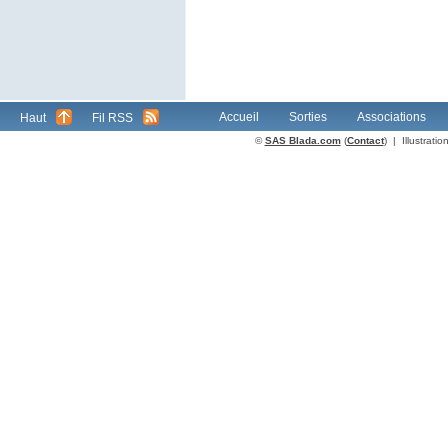
Accueil
Sorties
Associations
Haut
Fil RSS
©
SAS Blada.com
(
Contact
) | Illustrat