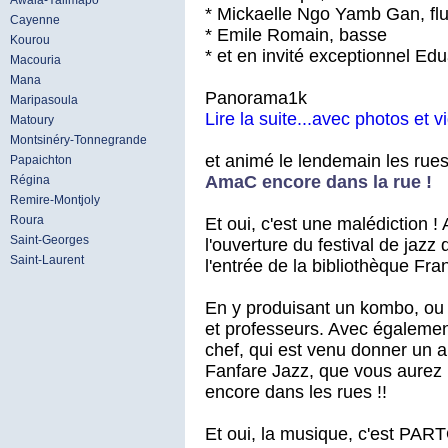
Awala-Yalimapo
* Mickaelle Ngo Yamb Gan, flu
Cayenne
* Emile Romain, basse
Kourou
* et en invité exceptionnel Ed
Macouria
Mana
Panorama1k
Maripasoula
Lire la suite...avec photos et v
Matoury
Montsinéry-Tonnegrande
et animé le lendemain les ru
Papaichton
AmaC encore dans la rue !
Régina
Remire-Montjoly
Roura
Et oui, c'est une malédiction ! 
Saint-Georges
l'ouverture du festival de jaz
Saint-Laurent
l'entrée de la bibliothèque Fra
En y produisant un kombo, ou 
et professeurs. Avec également
chef, qui est venu donner un 
Fanfare Jazz, que vous aurez b
encore dans les rues !!
Et oui, la musique, c'est PAR