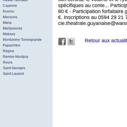
Awala-Yalimapo
spécifiques au conte... Partici
Cayenne
80 € - Participation forfaitaire
Kourou
€. Inscriptions au 0594 29 21 
Macouria
cie.theatrale.guyanaise@wana
Mana
Maripasoula
Matoury
Retour aux actuali
Montsinéry-Tonnegrande
Papaichton
Régina
Remire-Montjoly
Roura
Saint-Georges
Saint-Laurent