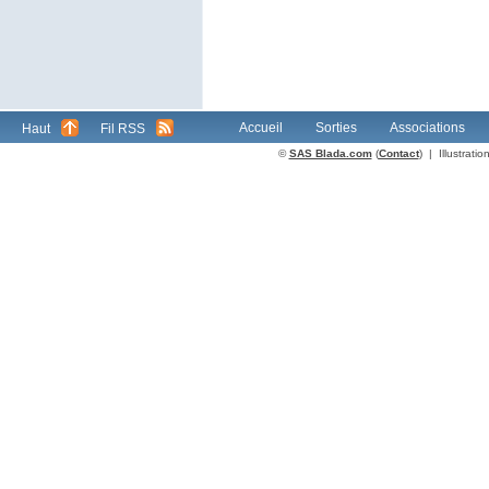
Accueil
Sorties
Associations
Haut
Fil RSS
©
SAS Blada.com
(
Contact
) | Illustrat