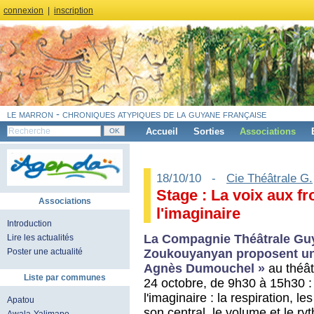
connexion
|
inscription
le marron - chroniques atypiques de la guyane française
Accueil
Sorties
Associations
18/10/10 -
Cie Théâtrale G.
Stage : La voix aux fr
Associations
l'imaginaire
Introduction
La Compagnie Théâtrale Gu
Lire les actualités
Zoukouyanyan proposent un 
Poster une actualité
Agnès Dumouchel »
au théâ
Liste par communes
24 octobre, de 9h30 à 15h30 : 
l'imaginaire : la respiration, l
Apatou
son central, le volume et le r