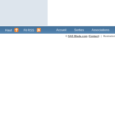
Accueil
Sorties
Associations
Haut
Fil RSS
©
SAS Blada.com
(
Contact
) | Illustrat