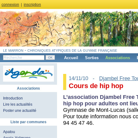
connexion
|
inscription
le marron - chroniques atypiques de la guyane française
Accueil
Sorties
Associations
14/11/10 -
Djambel Free To
Cours de hip hop
Associations
L’association Djambel Free
Introduction
hip hop pour adultes ont lie
Lire les actualités
Gymnase de Mont-Lucas (salle
Poster une actualité
Pour toute information nous co
94 45 47 46.
Liste par communes
Apatou