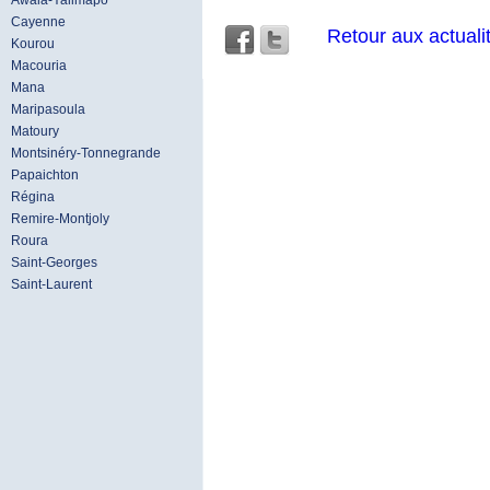
Awala-Yalimapo
Cayenne
Retour aux actuali
Kourou
Macouria
Mana
Maripasoula
Matoury
Montsinéry-Tonnegrande
Papaichton
Régina
Remire-Montjoly
Roura
Saint-Georges
Saint-Laurent