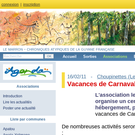
connexion
|
inscription
le marron - chroniques atypiques de la guyane française
Accueil
Sorties
Associations
16/02/11 -
Choupinettes (L
Vacances de Carnava
Associations
L'association l
Introduction
organise un cen
Lire les actualités
hébergement, p
Poster une actualité
vacances de Car
Liste par communes
De nombreuses activités sero
Apatou
: