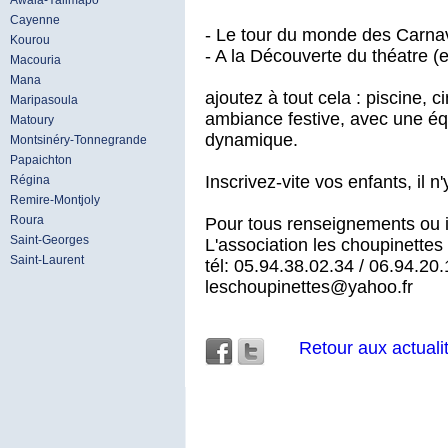
Awala-Yalimapo
Cayenne
- Le tour du monde des Carnav
Kourou
- A la Découverte du théatre (
Macouria
Mana
ajoutez à tout cela : piscine, 
Maripasoula
ambiance festive, avec une éq
Matoury
dynamique.
Montsinéry-Tonnegrande
Papaichton
Inscrivez-vite vos enfants, il 
Régina
Remire-Montjoly
Roura
Pour tous renseignements ou in
Saint-Georges
L'association les choupinettes
Saint-Laurent
tél: 05.94.38.02.34 / 06.94.20
leschoupinettes@yahoo.fr
Retour aux actuali