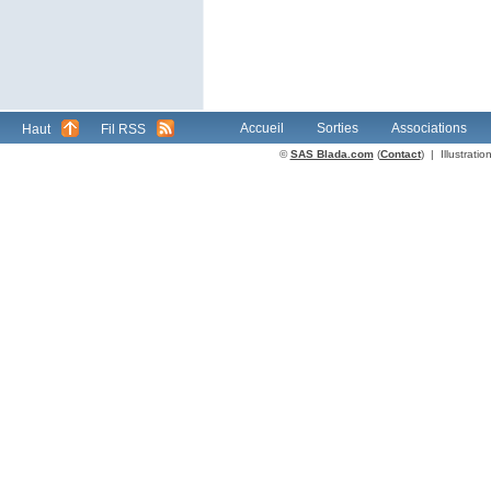
Accueil
Sorties
Associations
Haut
Fil RSS
©
SAS Blada.com
(
Contact
) | Illustrat