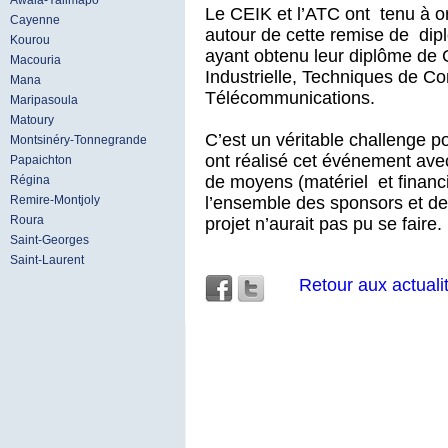
Awala-Yalimapo
Le CEIK et l’ATC ont tenu à or
Cayenne
autour de cette remise de dip
Kourou
ayant obtenu leur diplôme de 
Macouria
Industrielle, Techniques de C
Mana
Télécommunications.
Maripasoula
Matoury
C’est un véritable challenge p
Montsinéry-Tonnegrande
ont réalisé cet événement ave
Papaichton
de moyens (matériel et financi
Régina
l’ensemble des sponsors et des
Remire-Montjoly
Roura
projet n’aurait pas pu se faire.
Saint-Georges
Saint-Laurent
Retour aux actuali