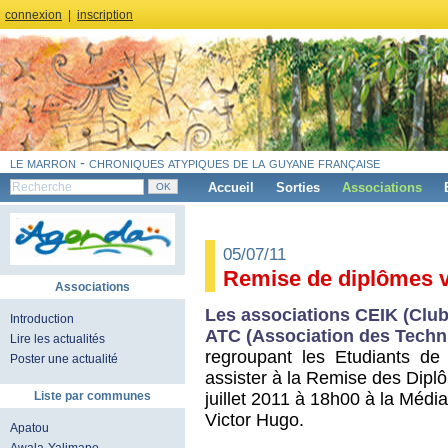
connexion
|
inscription
le marron - chroniques atypiques de la guyane française
Accueil
Sorties
Associations
05/07/11
Remise de diplômes ve
Associations
Les associations CEIK (Club
Introduction
ATC (Association des Tech
Lire les actualités
regroupant les Etudiants de l
Poster une actualité
assister à la Remise des Diplô
juillet 2011 à 18h00 à la Méd
Liste par communes
Victor Hugo.
Apatou