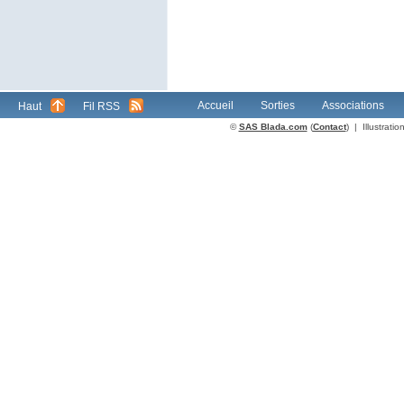
Accueil
Sorties
Associations
Haut
Fil RSS
©
SAS Blada.com
(
Contact
) | Illustrat