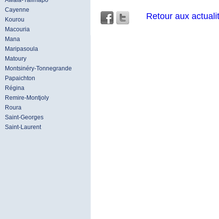
Awala-Yalimapo
Cayenne
Retour aux actuali
Kourou
Macouria
Mana
Maripasoula
Matoury
Montsinéry-Tonnegrande
Papaichton
Régina
Remire-Montjoly
Roura
Saint-Georges
Saint-Laurent