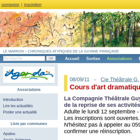
connexion
|
inscription
le marron - chroniques atypiques de la guyane française
Accueil
Sorties
Associations
08/09/11 -
Cie Théâtrale G.
Cours d'art dramatiq
Associations
La Compagnie Théâtrale Guya
Introduction
de la reprise de ses activité
Lire les actualités
Adulte le lundi 12 septembre 
Poster une actualité
Les inscriptions sont ouvertes.
N'hésitez pas à appeler au 05
Liste par communes
confirmer une réinscription.
Apatou