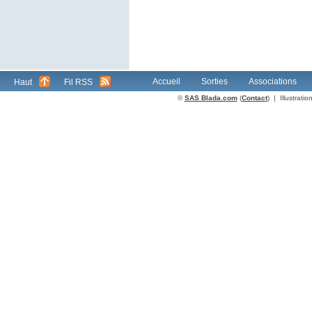
Accueil
Sorties
Associations
Haut
Fil RSS
©
SAS Blada.com
(
Contact
) | Illustrat