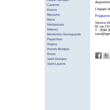
Awala-Yalimapo
dispositio
Cayenne
L’équipe 
Kourou
Macouria
Programme
Mana
Service d'
Maripasoula
81 rue Ch
Matoury
T : 0594 3
sava@apr
Montsinéry-Tonnegrande
Papaichton
Régina
Remire-Montjoly
Roura
Saint-Georges
Saint-Laurent