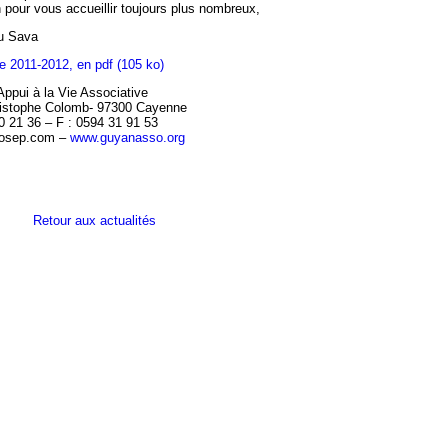
n pour vous accueillir toujours plus nombreux,
du Sava
 2011-2012, en pdf (105 ko)
Appui à la Vie Associative
ristophe Colomb- 97300 Cayenne
0 21 36 – F : 0594 31 91 53
osep.com –
www.guyanasso.org
Retour aux actualités