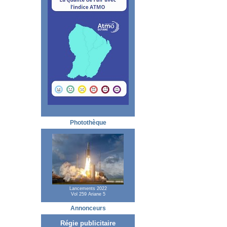
Photothèque
Lancements 2022
Vol 259 Ariane 5
Annonceurs
Régie publicitaire