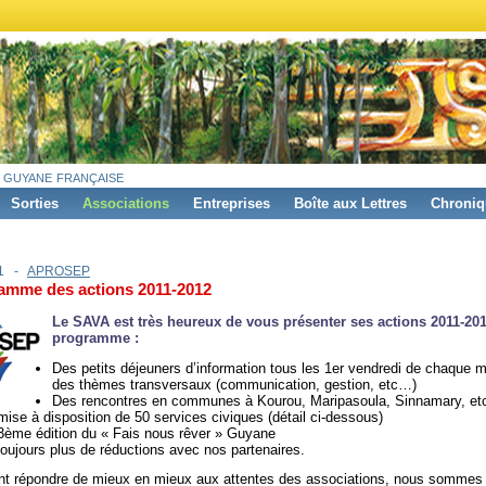
 guyane française
Sorties
Associations
Entreprises
Boîte aux Lettres
Chroniq
11 -
APROSEP
amme des actions 2011-2012
Le SAVA est très heureux de vous présenter ses actions 2011-20
programme :
Des petits déjeuners d’information tous les 1er vendredi de chaque m
des thèmes transversaux (communication, gestion, etc…)
Des rencontres en communes à Kourou, Maripasoula, Sinnamary, e
mise à disposition de 50 services civiques (détail ci-dessous)
3ème édition du « Fais nous rêver » Guyane
toujours plus de réductions avec nos partenaires.
nt répondre de mieux en mieux aux attentes des associations, nous sommes 