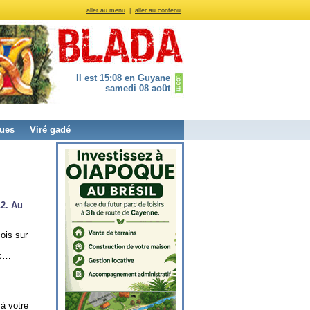
aller au menu
|
aller au contenu
Il est 15:08 en Guyane
samedi 08 août
ues
Viré gadé
12. Au
ois sur
tc…
à votre