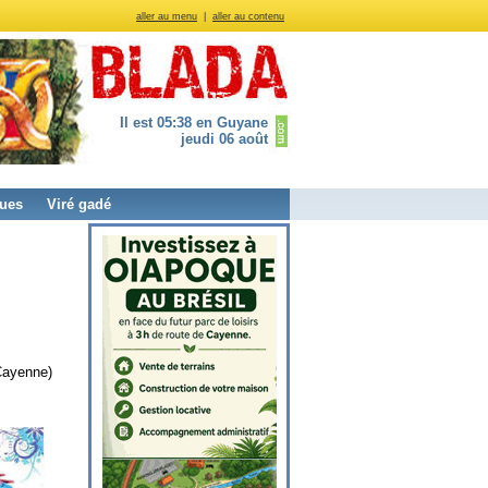
aller au menu
|
aller au contenu
Il est 05:38 en Guyane
jeudi 06 août
ues
Viré gadé
Cayenne)