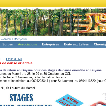
 guyane française
Sorties
Associations
Entreprises
Boîte aux Lettres
Chroniq
11 -
Etoile du Nil
s de danse orientale
a de retour en Guyane pour des stages de danse orientale en Guyane :
urent du Maroni : le 28, le 29 et 30 Octobre, au CCL
: le 1er et 2 Novembre, à la plantation des arts.
ent et inscription: au 0694203344 ( pour St Laurent), au 0694413320 (pour 
u Nil, St Laurent du Maroni