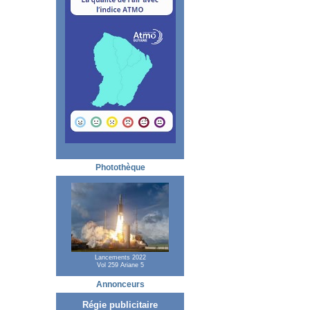
Photothèque
Lancements 2022
Vol 259 Ariane 5
Annonceurs
Régie publicitaire