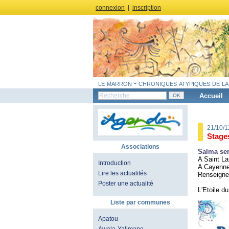
connexion
|
inscription
le marron - chroniques atypiques de la
Accueil
21/10/
Stage
Associations
Salma ser
A Saint La
Introduction
A Cayenne 
Lire les actualités
Renseignem
Poster une actualité
L'Etoile d
Liste par communes
Apatou