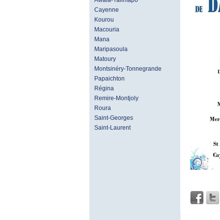
Awala-Yalimapo
Cayenne
Kourou
Macouria
Mana
Maripasoula
Matoury
Montsinéry-Tonnegrande
Papaichton
Régina
Remire-Montjoly
Roura
Saint-Georges
Saint-Laurent