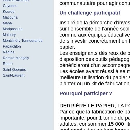
Awala-Yalimapo
communautaire pour agir contre
Cayenne
Kourou
Un challenge participatif
Macouria
Inspiré de la démarche d’inves
Mana
sur l’ensemble de l’année scol
Maripasoula
comme aux équipes éducatives 
Matoury
de s’investir concrètement en f
Montsinéry-Tonnegrande
papier.
Papaichton
Régina
Les enseignants désireux de pa
Remire-Montjoly
disposition des outils pédagog
Roura
bénéficieront d’un accompag
Saint-Georges
Les écoles ayant réussi à se 
Saint-Laurent
meilleure utilisation du papie
planter ou un kit de fabrication
Pourquoi participer ?
DERRIÈRE LE PAPIER, LA 
Par ce que la fabrication de p
importante: pour 1 tonne de pap
adultes, consommer 15 000 lit
contenants des métaux lourds,