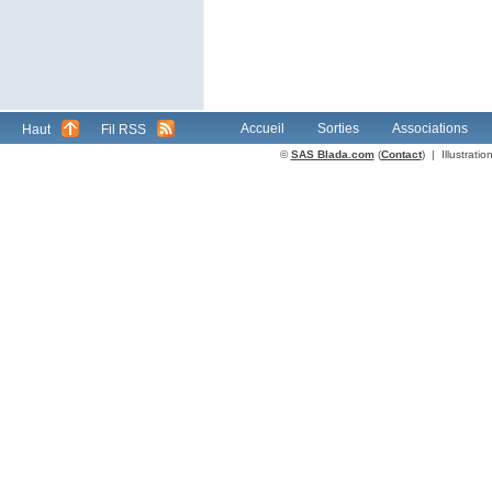
Accueil
Sorties
Associations
Haut
Fil RSS
©
SAS Blada.com
(
Contact
) | Illustrat