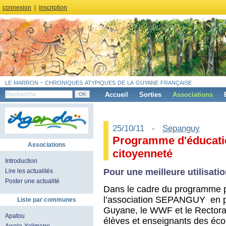
connexion
|
inscription
le marron - chroniques atypiques de la guyane française
Accueil
Sorties
Associations
25/10/11 -
Sepanguy
Programme d'éducatio
Associations
citoyenneté
Introduction
Pour une meilleure utilisatio
Lire les actualités
Poster une actualité
Dans le cadre du programme p
l’association SEPANGUY en p
Liste par communes
Guyane, le WWF et le Rectora
Apatou
élèves et enseignants des écol