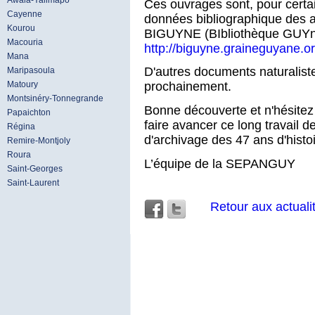
Awala-Yalimapo
Ces ouvrages sont, pour certa
Cayenne
données bibliographique des a
Kourou
BIGUYNE (BIbliothèque GUYn
Macouria
http://biguyne.graineguyane.or
Mana
D'autres documents naturaliste
Maripasoula
Matoury
prochainement.
Montsinéry-Tonnegrande
Bonne découverte et n'hésitez 
Papaichton
faire avancer ce long travail 
Régina
d'archivage des 47 ans d'histo
Remire-Montjoly
Roura
L’équipe de la SEPANGUY
Saint-Georges
Saint-Laurent
Retour aux actuali