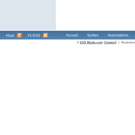
Accueil
Sorties
Associations
Haut
Fil RSS
©
SAS Blada.com
(
Contact
) | Illustrat