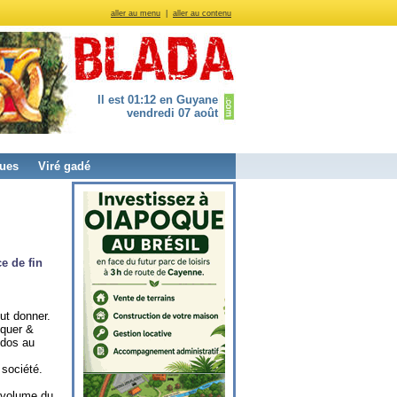
aller au menu
|
aller au contenu
Il est 01:12 en Guyane
vendredi 07 août
ues
Viré gadé
e de fin
ut donner.
iquer &
 dos au
 société.
e volume du