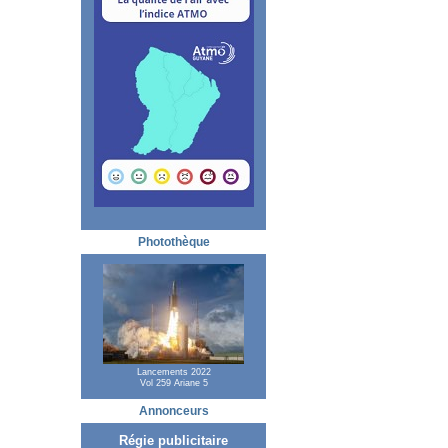
Photothèque
Lancements 2022
Vol 259 Ariane 5
Annonceurs
Régie publicitaire