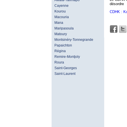
Awala-Yalimapo
désordre
Cayenne
Kourou
CDHK : Kou
Macouria
Mana
Maripasoula
Matoury
Montsinéry-Tonnegrande
Papaichton
Régina
Remire-Montjoly
Roura
Saint-Georges
Saint-Laurent