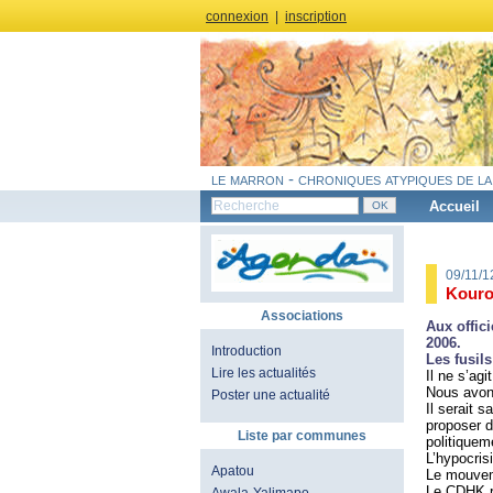
connexion
|
inscription
le marron - chroniques atypiques de la
Accueil
09/11/
Kouro
Associations
Aux offic
2006.
Introduction
Les fusils
Lire les actualités
Il ne s’agi
Nous avons
Poster une actualité
Il serait 
proposer d
Liste par communes
politiquem
L’hypocris
Apatou
Le mouvem
Le CDHK re