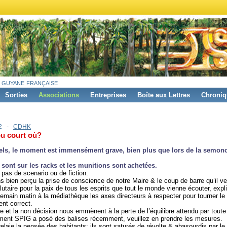
 guyane française
Sorties
Associations
Entreprises
Boîte aux Lettres
Chroniq
12 -
CDHK
u court où?
iels, le moment est immensément grave, bien plus que lors de la semonc
 sont sur les racks et les munitions sont achetées.
t pas de scenario ou de fiction.
 bien perçu la prise de conscience de notre Maire & le coup de barre qu’il ve
salutaire pour la paix de tous les esprits que tout le monde vienne écouter, expl
emain matin à la médiathèque les axes directeurs à respecter pour tourner le
ent correct.
ie et la non décision nous emmènent à la perte de l’équilibre attendu par toute
ent SPIG a posé des balises récemment, veuillez en prendre les mesures.
laie la pensée des habitants; ils sont saturés de révolte & abasourdis par l