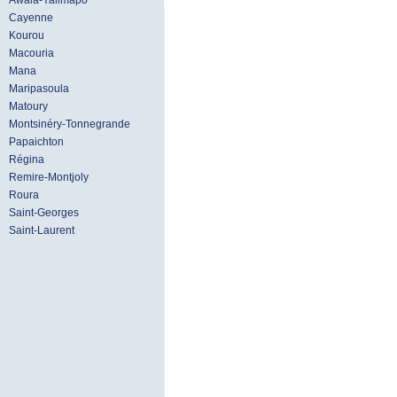
Awala-Yalimapo
Cayenne
Kourou
Macouria
Mana
Maripasoula
Matoury
Montsinéry-Tonnegrande
Papaichton
Régina
Remire-Montjoly
Roura
Saint-Georges
Saint-Laurent