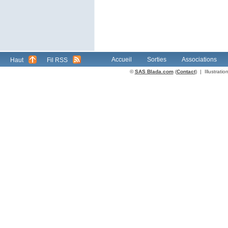
Accueil
Sorties
Associations
Haut
Fil RSS
©
SAS Blada.com
(
Contact
) | Illustrat