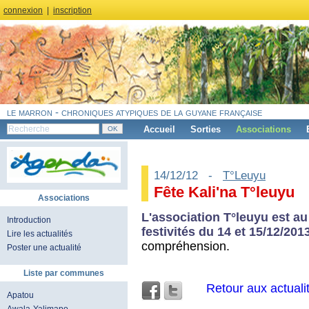
connexion
|
inscription
le marron - chroniques atypiques de la guyane française
Accueil
Sorties
Associations
14/12/12 -
T°Leuyu
Fête Kali'na T°leuyu
Associations
L'association T°leuyu est a
Introduction
festivités du 14 et 15/12/20
Lire les actualités
compréhension.
Poster une actualité
Liste par communes
Retour aux actuali
Apatou