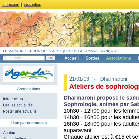
connexion
|
inscription
le marron - chroniques atypiques de la guyane française
Accueil
Sorties
Associations
21/01/13 -
Dharmaroni
Ateliers de sophrolog
Associations
Dharmaroni propose le samedi
Introduction
Sophrologie, animés par Sa
Lire les actualités
10h30 - 12h00 pour les femme
Poster une actualité
14h30 - 16h00 pour les adultes 
16h30 - 18h00 pour les adultes 
Liste par communes
auparavant
Apatou
Chaque atelier est à €15 et se