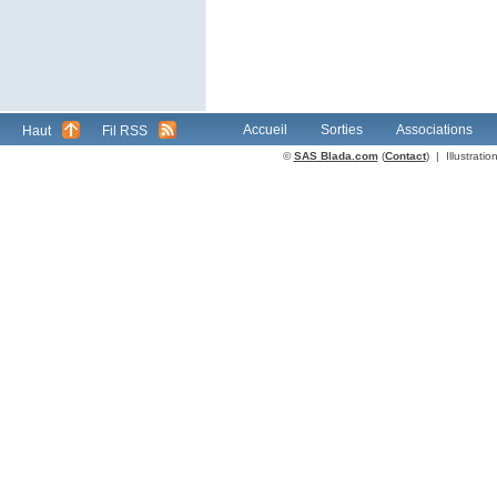
Accueil
Sorties
Associations
Haut
Fil RSS
©
SAS Blada.com
(
Contact
) | Illustrat