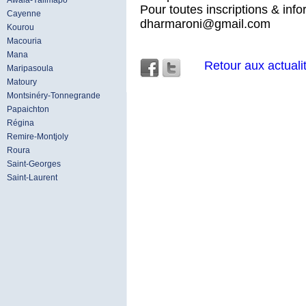
Awala-Yalimapo
Pour toutes inscriptions & info
Cayenne
dharmaroni@gmail.com
Kourou
Macouria
Mana
Retour aux actuali
Maripasoula
Matoury
Montsinéry-Tonnegrande
Papaichton
Régina
Remire-Montjoly
Roura
Saint-Georges
Saint-Laurent