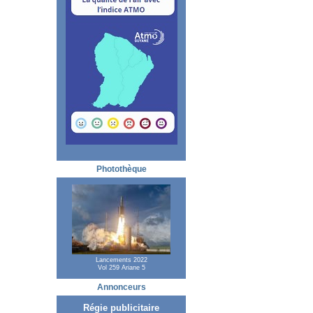
Photothèque
Lancements 2022
Vol 259 Ariane 5
Annonceurs
Régie publicitaire