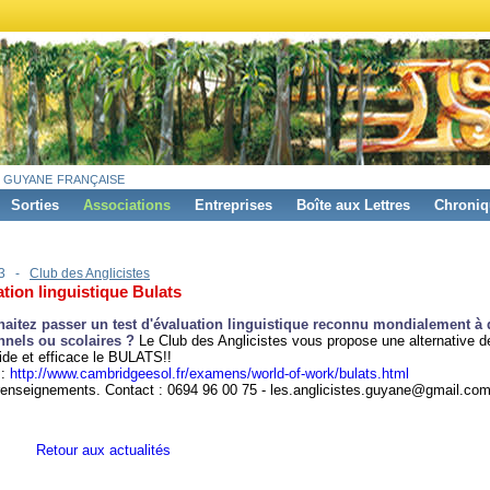
 guyane française
Sorties
Associations
Entreprises
Boîte aux Lettres
Chroniq
13 -
Club des Anglicistes
tion linguistique Bulats
aitez passer un test d'évaluation linguistique reconnu mondialement à 
nnels ou scolaires ?
Le Club des Anglicistes vous propose une alternative d
pide et efficace le BULATS!!
 :
http://www.cambridgeesol.fr/examens/world-of-work/bulats.html
renseignements. Contact : 0694 96 00 75 - les.anglicistes.guyane@gmail.co
Retour aux actualités