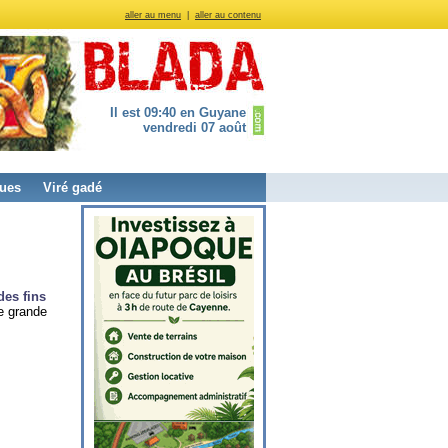
aller au menu
|
aller au contenu
Il est 09:40 en Guyane
vendredi 07 août
ues
Viré gadé
des fins
e grande
m