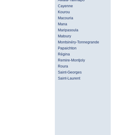
Awala-Yalimapo
Cayenne
Kourou
Macouria
Mana
Maripasoula
Matoury
Montsinéry-Tonnegrande
Papaichton
Régina
Remire-Montjoly
Roura
Saint-Georges
Saint-Laurent