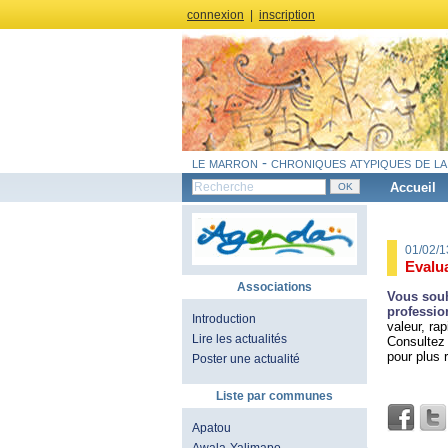
connexion
|
inscription
le marron - chroniques atypiques de la
Accueil
01/02/
Evalua
Associations
Vous souh
professio
Introduction
valeur, ra
Lire les actualités
Consultez
pour plus 
Poster une actualité
Liste par communes
Apatou