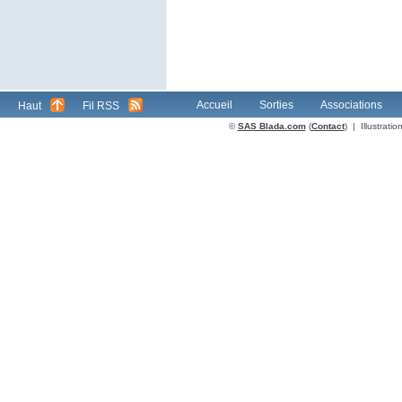
Accueil
Sorties
Associations
Haut
Fil RSS
©
SAS Blada.com
(
Contact
) | Illustrat