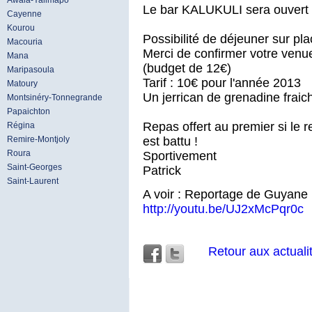
Awala-Yalimapo
Le bar KALUKULI sera ouvert 
Cayenne
Kourou
Possibilité de déjeuner sur plac
Macouria
Merci de confirmer votre venu
Mana
(budget de 12€)
Maripasoula
Tarif : 10€ pour l'année 2013
Matoury
Un jerrican de grenadine fraich
Montsinéry-Tonnegrande
Papaichton
Repas offert au premier si le 
Régina
est battu !
Remire-Montjoly
Roura
Sportivement
Saint-Georges
Patrick
Saint-Laurent
A voir : Reportage de Guyane 
http://youtu.be/UJ2xMcPqr0c
Retour aux actuali