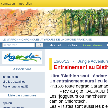
connexion
|
inscription
le marron - chroniques atypiques de la guyane française
Accueil
Sorties
Associations
13/06/13 -
Jungle Adventur
Entrainement au Biath
Associations
Ultra /Biathlon saut Léodate
Introduction
Un entraînement aura lieu l
Lire les actualités
PK15.6 route degrad Saramaca
Poster une actualité
- RV au gite KALUKULI à
Les "joggueurs ou marcheurs"
Liste par communes
camion Chlorotech.
Apatou
Les VTtistes sont aussi les bi