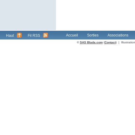
Accueil
Sorties
Associations
Haut
Fil RSS
©
SAS Blada.com
(
Contact
) | Illustrat