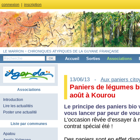
connexion
|
inscription
le marron - chroniques atypiques de la guyane française
Accueil
Sorties
Associations
13/06/13 -
Aux paniers cito
Paniers de légumes bio
Associations
août à Kourou
Introduction
Le principe des paniers bio
Lire les actualités
vous lancer par peur de vou
Poster une actualité
L’occasion rêvée d’essayer à 
Liste par communes
contrat spécial été !
Apatou
Des paniers sont en effet dispo