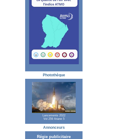
Photothèque
Lancements 2022
Vol 259 Ariane 5
Annonceurs
Régie publicitaire