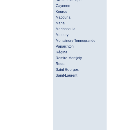
Awala-Yalimapo
Cayenne
Kourou
Macouria
Mana
Maripasoula
Matoury
Montsinéry-Tonnegrande
Papaichton
Régina
Remire-Montjoly
Roura
Saint-Georges
Saint-Laurent