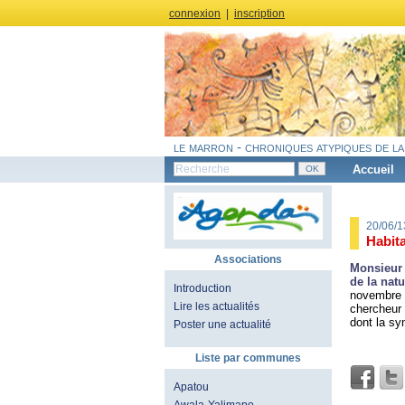
connexion
|
inscription
le marron - chroniques atypiques de la
Accueil
20/06/
Habita
Associations
Monsieur 
de la nat
Introduction
novembre 2
Lire les actualités
chercheur 
dont la sy
Poster une actualité
Liste par communes
Apatou