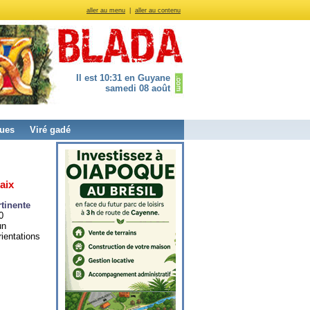
aller au menu
|
aller au contenu
Il est 10:31 en Guyane
samedi 08 août
ues
Viré gadé
aix
tinente
0
un
rientations