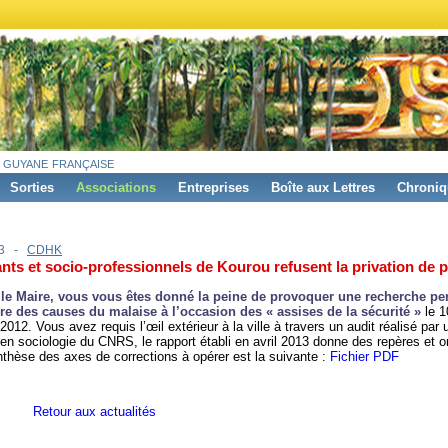
 guyane française
Sorties
Associations
Entreprises
Boîte aux Lettres
Chroniq
13 -
CDHK
nts et socio-professionnels de Kourou refusent la privation de p
le Maire, vous vous êtes donné la peine de provoquer une recherche per
ure des causes du malaise à l’occasion des « assises de la sécurité »
le 1
012. Vous avez requis l’œil extérieur à la ville à travers un audit réalisé par 
en sociologie du CNRS, le rapport établi en avril 2013 donne des repères et o
nthèse des axes de corrections à opérer est la suivante :
Fichier PDF
Retour aux actualités