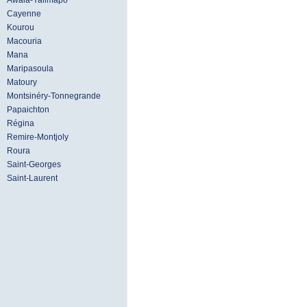
Awala-Yalimapo
Cayenne
Kourou
Macouria
Mana
Maripasoula
Matoury
Montsinéry-Tonnegrande
Papaichton
Régina
Remire-Montjoly
Roura
Saint-Georges
Saint-Laurent