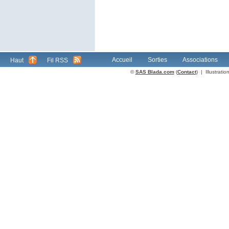
Accueil
Sorties
Associations
Haut
Fil RSS
©
SAS Blada.com
(
Contact
) | Illustrat