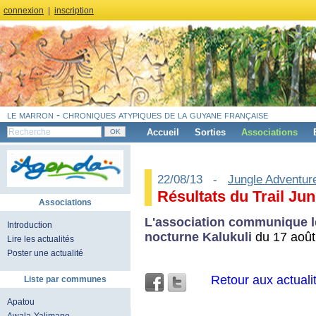
connexion
|
inscription
le marron - chroniques atypiques de la guyane française
Accueil
Sorties
Associations
22/08/13 -
Jungle Adventur
Résultats du Trail Ju
Associations
L'association communique le
Introduction
nocturne Kalukuli
du 17 août
Lire les actualités
Poster une actualité
Retour aux actuali
Liste par communes
Apatou