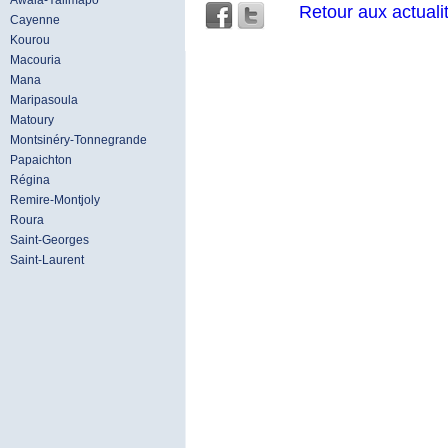
Awala-Yalimapo
Retour aux actuali
Cayenne
Kourou
Macouria
Mana
Maripasoula
Matoury
Montsinéry-Tonnegrande
Papaichton
Régina
Remire-Montjoly
Roura
Saint-Georges
Saint-Laurent