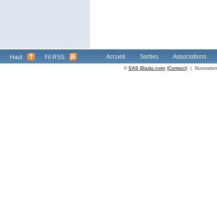
Accueil
Sorties
Associations
Haut
Fil RSS
©
SAS Blada.com
(
Contact
) | Illustrat