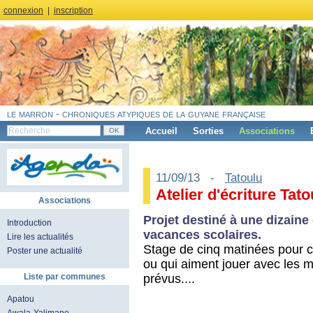
connexion
|
inscription
le marron - chroniques atypiques de la guyane française
Accueil
Sorties
Associations
11/09/13 -
Tatoulu
Atelier d'écriture Tato
Associations
Projet destiné à une dizaine
Introduction
vacances scolaires.
Lire les actualités
Stage de cinq matinées pour c
Poster une actualité
ou qui aiment jouer avec les m
prévus....
Liste par communes
Apatou