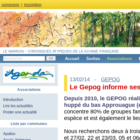
connexion
|
inscription
le marron - chroniques atypiques de la guyane française
Accueil
Sorties
Associations
13/02/14 -
GEPOG
Le Gepog informe ses
Associations
Depuis 2010, le GEPOG réalis
Introduction
huppé du bas Approuague (e
Lire les actualités
concentre 80% de groupes fam
Poster une actualité
espèce et est également le lie
Liste par communes
Nous recherchons deux à trois
Apatou
et 27/02, 22 et 23/03, 05 et 06