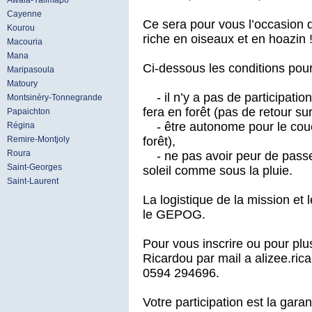
Awala-Yalimapo
Cayenne
Ce sera pour vous l’occasion de
Kourou
riche en oiseaux et en hoazin 
Macouria
Mana
Ci-dessous les conditions pour
Maripasoula
Matoury
- il n’y a pas de participatio
Montsinéry-Tonnegrande
fera en forêt (pas de retour sur
Papaichton
- être autonome pour le couc
Régina
forêt),
Remire-Montjoly
Roura
- ne pas avoir peur de passer
Saint-Georges
soleil comme sous la pluie.
Saint-Laurent
La logistique de la mission et 
le GEPOG.
Pour vous inscrire ou pour plu
Ricardou par mail a alizee.ri
0594 294696.
Votre participation est la garan