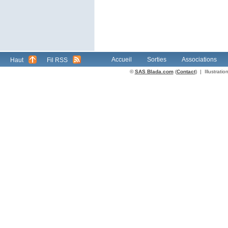
Accueil
Sorties
Associations
Haut
Fil RSS
©
SAS Blada.com
(
Contact
) | Illustrat