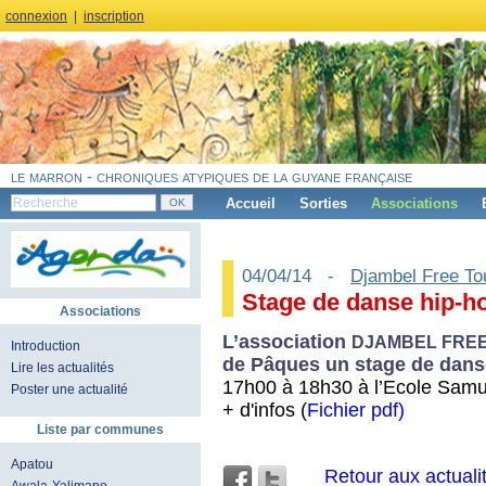
connexion
|
inscription
le marron - chroniques atypiques de la guyane française
Accueil
Sorties
Associations
04/04/14 -
Djambel Free To
Stage de danse hip-h
Associations
L’association
DJAMBEL FRE
Introduction
de Pâques un stage de danse
Lire les actualités
17h00 à 18h30 à l’Ecole Sa
Poster une actualité
+ d'infos (
Fichier pdf)
Liste par communes
Apatou
Retour aux actuali