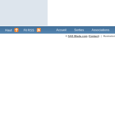
Accueil
Sorties
Associations
Haut
Fil RSS
©
SAS Blada.com
(
Contact
) | Illustrat