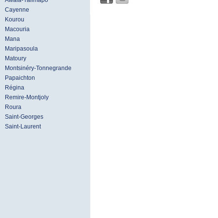
Awala-Yalimapo
Cayenne
Kourou
Macouria
Mana
Maripasoula
Matoury
Montsinéry-Tonnegrande
Papaichton
Régina
Remire-Montjoly
Roura
Saint-Georges
Saint-Laurent