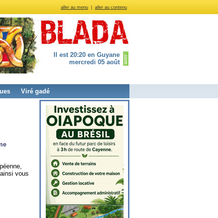
aller au menu
|
aller au contenu
Il est 20:20 en Guyane
mercredi 05 août
ues
Viré gadé
ème
opéenne,
ainsi vous