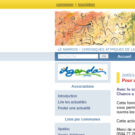
connexion
|
inscription
le marron - chroniques atypiques de la
Accueil
20/05/
Pour u
Associations
Avec le s
Chance a​ r
Introduction
Lire les actualités
Cette form
vous perme
Poster une actualité
ouvrira le
Liste par communes
Cette acti
Apatou
Merci de n
0594 27 28