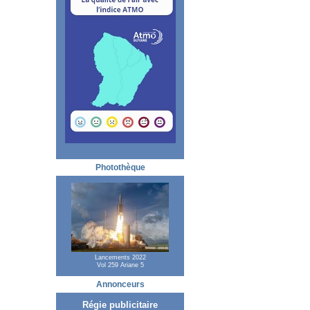
Photothèque
Lancements 2022
Vol 259 Ariane 5
Annonceurs
Régie publicitaire