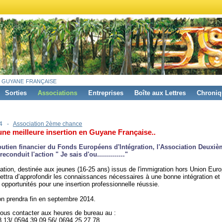
 guyane française
Sorties
Associations
Entreprises
Boîte aux Lettres
Chroniq
14 -
Association 2ème chance
ne meilleure insertion en Guyane Française..
outien financier du Fonds Européens d'Intégration, l'Association Deuxi
econduit l'action " Je sais d'ou.............."
ation, destinée aux jeunes (16-25 ans) issus de l'immigration hors Union Eur
ttra d’approfondir les connaissances nécessaires à une bonne intégration et 
s opportunités pour une insertion professionnelle réussie.
on prendra fin en septembre 2014.
ous contacter aux heures de bureau au :
 13/ 0594 39 09 56/ 0694 25 27 78