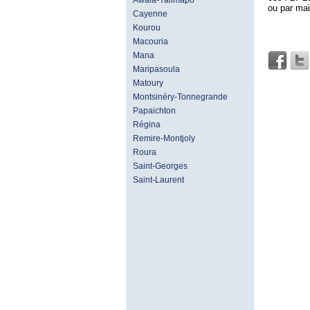
Awala-Yalimapo
ou par ma
Cayenne
Kourou
Macouria
Mana
Maripasoula
Matoury
Montsinéry-Tonnegrande
Papaichton
Régina
Remire-Montjoly
Roura
Saint-Georges
Saint-Laurent