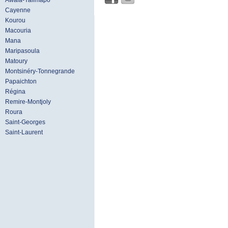
Awala-Yalimapo
Cayenne
Kourou
Macouria
Mana
Maripasoula
Matoury
Montsinéry-Tonnegrande
Papaichton
Régina
Remire-Montjoly
Roura
Saint-Georges
Saint-Laurent