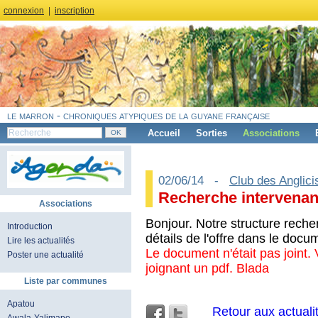
connexion
|
inscription
le marron - chroniques atypiques de la guyane française
Accueil
Sorties
Associations
02/06/14 -
Club des Anglici
Recherche intervenant
Associations
Bonjour. Notre structure rech
Introduction
détails de l'offre dans le docum
Lire les actualités
Le document n'était pas joint.
Poster une actualité
joignant un pdf. Blada
Liste par communes
Apatou
Retour aux actuali