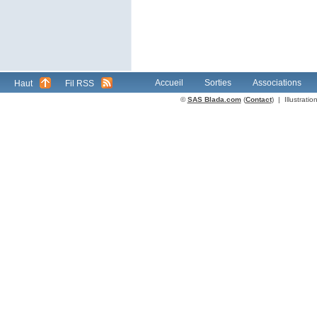
Accueil
Sorties
Associations
Haut
Fil RSS
©
SAS Blada.com
(
Contact
) | Illustrat