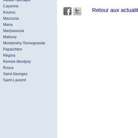
Awala-Yalimapo
Cayenne
Retour aux actuali
Kourou
Macouria
Mana
Maripasoula
Matoury
Montsinéry-Tonnegrande
Papaichton
Régina
Remire-Montjoly
Roura
Saint-Georges
Saint-Laurent