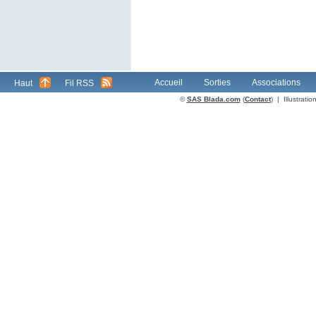
Accueil
Sorties
Associations
Haut
Fil RSS
©
SAS Blada.com
(
Contact
) | Illustrat