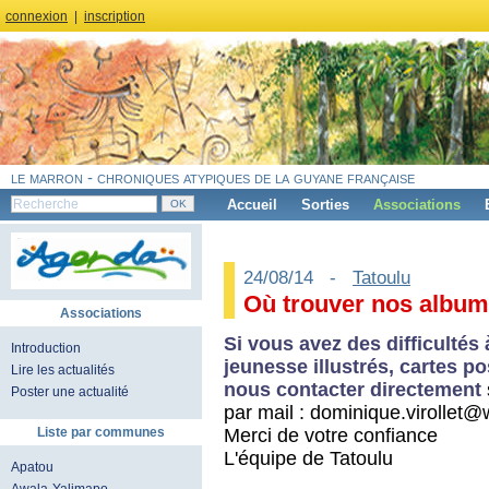
connexion
|
inscription
le marron - chroniques atypiques de la guyane française
Accueil
Sorties
Associations
24/08/14 -
Tatoulu
Où trouver nos albums
Associations
Si vous avez des difficultés
Introduction
jeunesse illustrés, cartes p
Lire les actualités
nous contacter directement
Poster une actualité
par mail : dominique.virollet@
Merci de votre confiance
Liste par communes
L'équipe de Tatoulu
Apatou