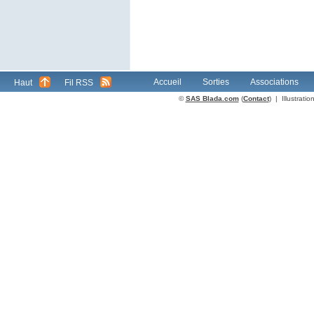
Accueil
Sorties
Associations
Haut
Fil RSS
©
SAS Blada.com
(
Contact
) | Illustrat