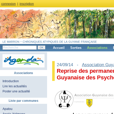
connexion
|
inscription
le marron - chroniques atypiques de la guyane française
Accueil
Sorties
Associations
24/09/14 -
Association Guy
Reprise des permanen
Associations
Guyanaise des Psych
Introduction
Lire les actualités
Poster une actualité
Liste par communes
Apatou