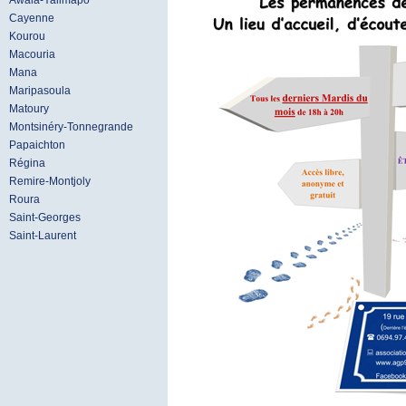
Awala-Yalimapo
Cayenne
Kourou
Macouria
Mana
Maripasoula
Matoury
Montsinéry-Tonnegrande
Papaichton
Régina
Remire-Montjoly
Roura
Saint-Georges
Saint-Laurent