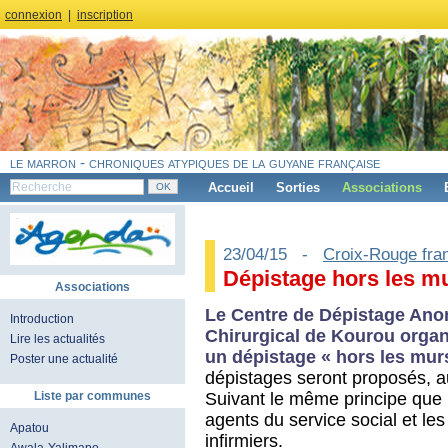
connexion
|
inscription
le marron - chroniques atypiques de la guyane française
Accueil
Sorties
Associations
23/04/15 -
Croix-Rouge fra
Dépistage hors les mu
Associations
Le Centre de Dépistage Ano
Introduction
Chirurgical de Kourou organi
Lire les actualités
un dépistage « hors les mur
Poster une actualité
dépistages seront proposés, au
Suivant le même principe que l
Liste par communes
agents du service social et le
Apatou
infirmiers.