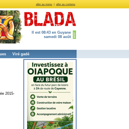
aller au menu
|
aller au contenu
Il est 08:43 en Guyane
samedi 08 août
ues
Viré gadé
rée 2015-