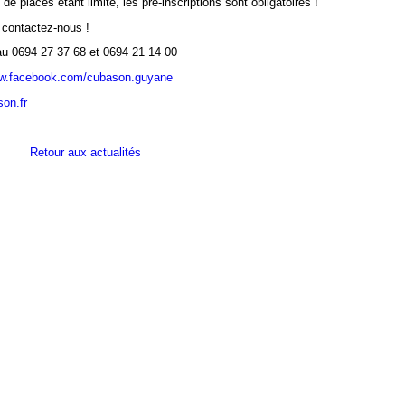
de places étant limité, les pré-inscriptions sont obligatoires !
 contactez-nous !
au 0694 27 37 68 et 0694 21 14 00
ww.facebook.com/
cubason.guyane
on.fr
Retour aux actualités