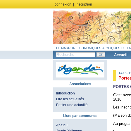
connexion
|
inscription
le marron - chroniques atypiques de la
Accueil
14/09/1
Porte
Associations
PORTES O
Introduction
C'est avec
2016.
Lire les actualités
Poster une actualité
Les inscri
(Maison d'
Liste par communes
Au program
Apatou