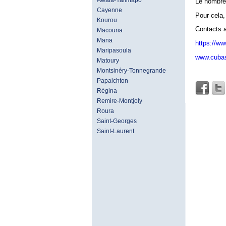
Awala-Yalimapo
Le nombre 
Cayenne
Pour cela,
Kourou
Contacts 
Macouria
Mana
https://w
Maripasoula
www.cubas
Matoury
Montsinéry-Tonnegrande
Papaichton
Régina
Remire-Montjoly
Roura
Saint-Georges
Saint-Laurent