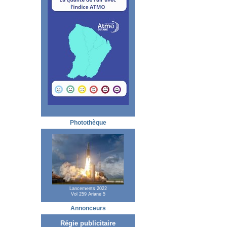
Photothèque
Lancements 2022
Vol 259 Ariane 5
Annonceurs
Régie publicitaire