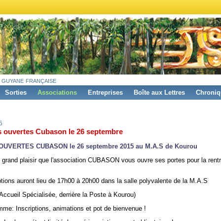
 guyane française
Sorties
Associations
Entreprises
Boîte aux Lettres
Chroniq
5
s ouvertes Cubason le 26 septembre
UVERTES CUBASON le 26 septembre 2015 au M.A.S de K
ourou
 grand plaisir que l'association CUBASON vous ouvre ses portes pour la rent
ptions auront lieu de 17h00 à 20h00 dans la salle polyvalente de la M.A.S
Accueil Spécialisée, derrière la Poste à Kourou)
me: Inscriptions, animations et pot de bienvenue !