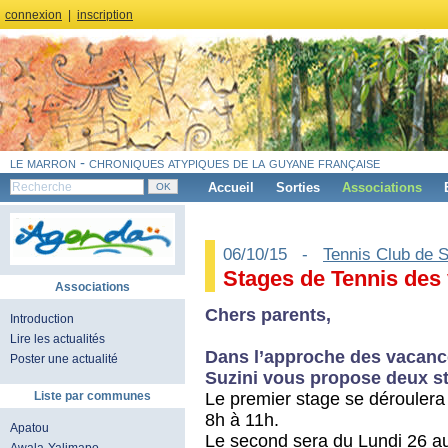
connexion
|
inscription
le marron - chroniques atypiques de la guyane française
Accueil
Sorties
Associations
06/10/15 -
Tennis Club de S
Stages de Tennis des
Associations
Chers parents,
Introduction
Lire les actualités
Dans l’approche des vacance
Poster une actualité
Suzini vous propose deux st
Le premier stage se déroulera
Liste par communes
8h à 11h.
Apatou
Le second sera du Lundi 26 au