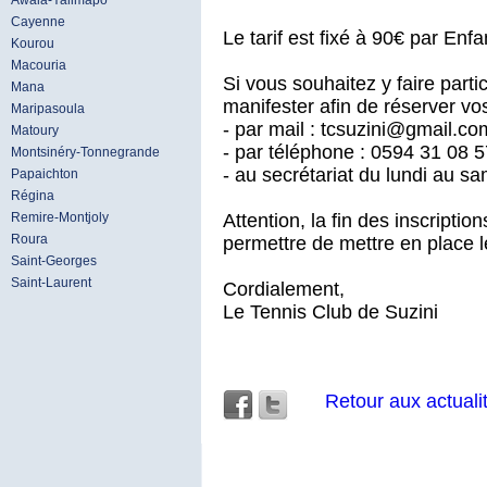
Awala-Yalimapo
Cayenne
Le tarif est fixé à 90€ par Enfa
Kourou
Macouria
Si vous souhaitez y faire parti
Mana
manifester afin de réserver vo
Maripasoula
- par mail : tcsuzini@gmail.co
Matoury
- par téléphone : 0594 31 08 
Montsinéry-Tonnegrande
- au secrétariat du lundi au s
Papaichton
Régina
Attention, la fin des inscriptio
Remire-Montjoly
Roura
permettre de mettre en place 
Saint-Georges
Saint-Laurent
Cordialement,
Le Tennis Club de Suzini
Retour aux actuali