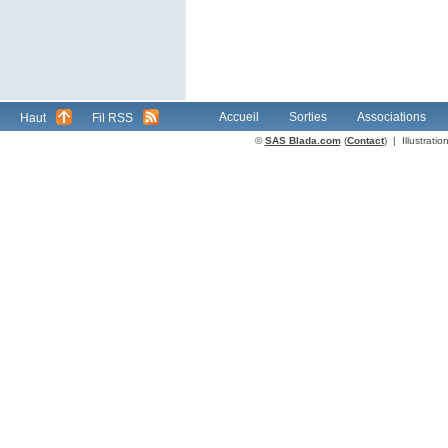
Accueil
Sorties
Associations
Haut
Fil RSS
©
SAS Blada.com
(
Contact
) | Illustrat