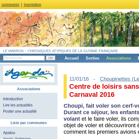
connexion
|
inscription
le marron - chroniques atypiques de la guyane française
Accueil
Sorties
Associations
11/01/16 -
Choupinettes (L
Centre de loisirs sa
Associations
Carnaval 2016
Introduction
Choupi, fait voler son cerf-v
Lire les actualités
Durant ce séjour, les enfant
Poster une actualité
volant
et le faire voler, ils c
Liste par communes
objet de voler et découvriront é
comment les premiers avions o
Apatou