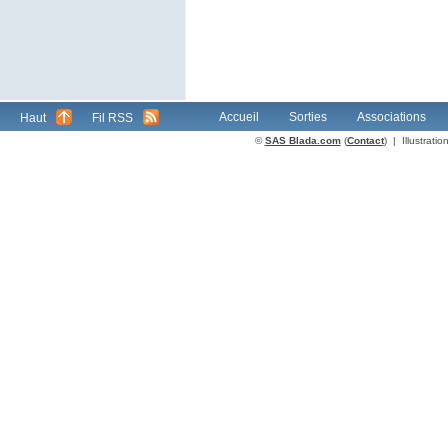
Accueil
Sorties
Associations
Haut
Fil RSS
©
SAS Blada.com
(
Contact
) | Illustrat