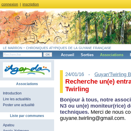
connexion
|
inscription
le marron - chroniques atypiques de la guyane française
Accueil
Sorties
Associations
24/01/16 -
Guyan'Twirling 
Recherche un(e) entra
Associations
Twirling
Introduction
Bonjour à tous, notre associ
Lire les actualités
N3 ou un(e) moniteur(rice) d
Poster une actualité
techniques.
Merci de nous co
Liste par communes
guyane.twirling@gmail.com.
Apatou