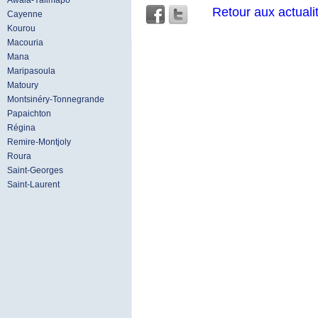
Awala-Yalimapo
Retour aux actuali
Cayenne
Kourou
Macouria
Mana
Maripasoula
Matoury
Montsinéry-Tonnegrande
Papaichton
Régina
Remire-Montjoly
Roura
Saint-Georges
Saint-Laurent