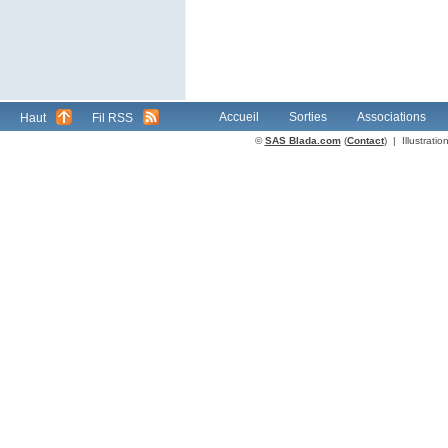
Accueil
Sorties
Associations
Haut
Fil RSS
©
SAS Blada.com
(
Contact
) | Illustrat